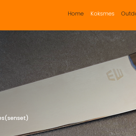
Home
Koksmes
Outd
es(senset)