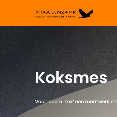
Koksmes
Voor iedere ‘kok’ een maatwerk m