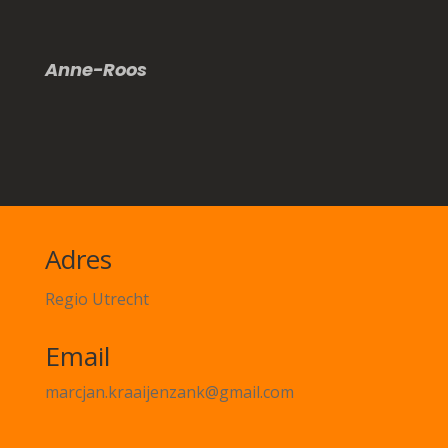
Anne-Roos
Adres
Regio Utrecht
Email
marcjan.kraaijenzank@gmail.com