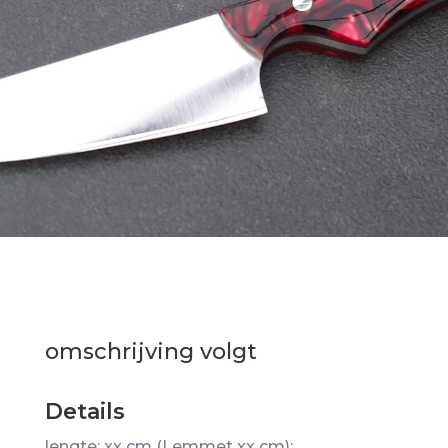
omschrijving volgt
Details
lengte: xx cm (Lemmet xx cm);