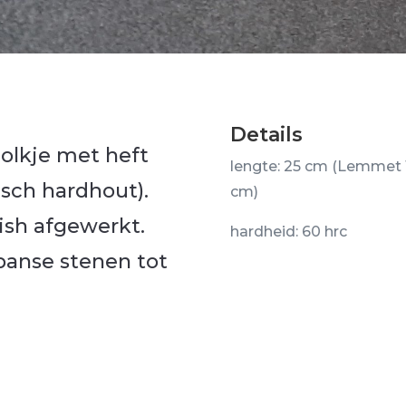
Details
olkje met heft
lengte: 25
cm (Lemmet 
isch hardhout).
cm)
nish afgewerkt.
hardheid: 60 hrc
panse stenen tot